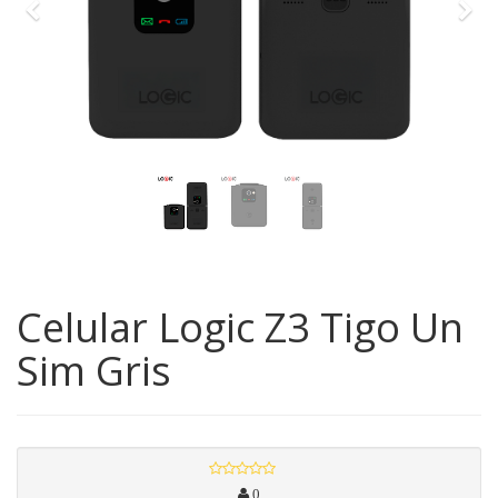
Previo
Sig
Celular Logic Z3 Tigo Un
Sim Gris
0