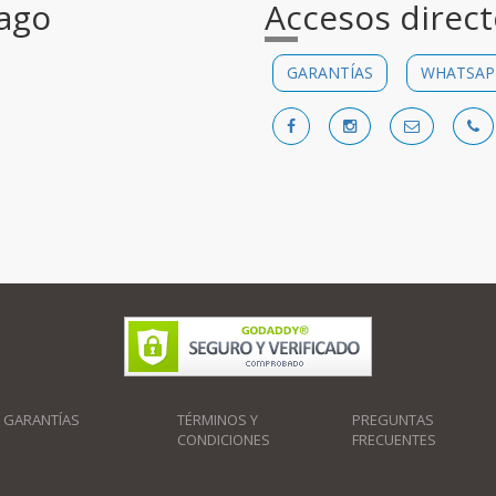
ago
Accesos direc
GARANTÍAS
WHATSAP
GARANTÍAS
TÉRMINOS Y
PREGUNTAS
CONDICIONES
FRECUENTES