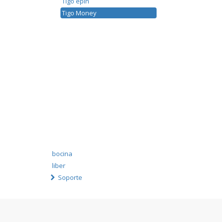
Tigo epin
Tigo Money
bocina
liber
Soporte