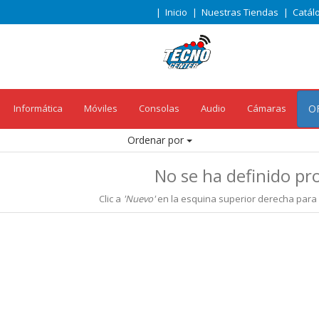
|
Inicio
|
Nuestras Tiendas
|
Catál
Informática
Móviles
Consolas
Audio
Cámaras
O
Ordenar por
No se ha definido pr
Clic a
'Nuevo'
en la esquina superior derecha para 