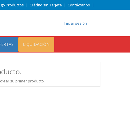
ogo Productos
|
Crédito sin Tarjeta
|
Contáctanos
|
Iniciar sesión
FERTAS
LIQUIDACIÓN
oducto.
crear su primer producto.